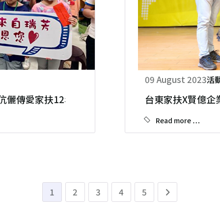
09 August 2023
活
伉儷傳愛家扶12年
台東家扶X賢億企
Read more …
1
2
3
4
5