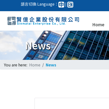
語言切換 Language：
|
Home
News
You are here:
Home
News