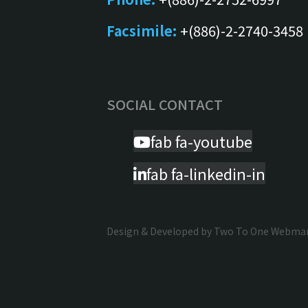
Facsimile:
+(886)-2-2740-3458
SOCIAL CONTACT
fab fa-youtube
fab fa-linkedin-in
Design & Developed by
Two To One Webmark