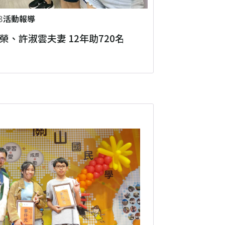
3
活動報導
、許淑雲夫妻 12年助720名學童