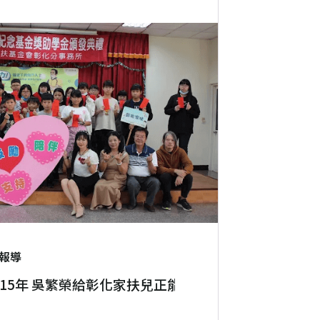
報導
15年 吳繁榮給彰化家扶兒正能量