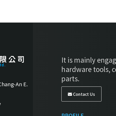
It is mainly engag
hardware tools, 
parts.
 Chang-An E.
Contact Us
w
PROFILE