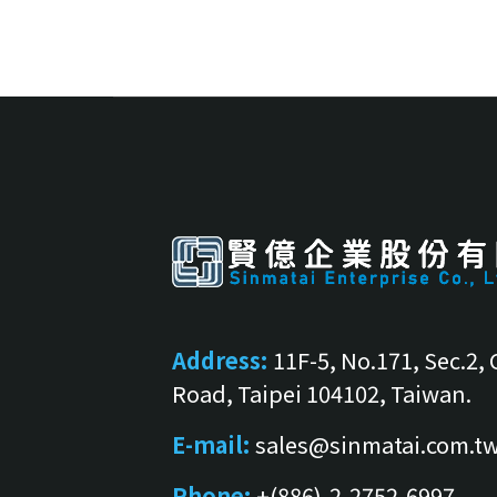
Address:
11F-5, No.171, Sec.2,
Road, Taipei 104102, Taiwan.
E-mail:
sales@sinmatai.com.t
Phone:
+(886)-2-2752-6997